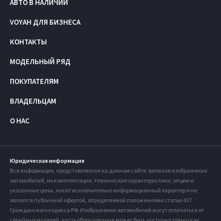
АВТО В НАЛИЧИИ
VOYAH ДЛЯ БИЗНЕСА
КОНТАКТЫ
МОДЕЛЬНЫЙ РЯД
ПОКУПАТЕЛЯМ
ВЛАДЕЛЬЦАМ
О НАС
Юридическая информация
Вся информация, представленная на данном сайте, включая изображения
автомобилей, их комплектации, технические характеристики, опции и
указанные цены, носит исключительно информационный характер и не
является публичной офертой, определяемой положениями статьи 437
Гражданского кодекса РФ. Изображения автомобилей могут отличаться от
серийных моделей, часть оборудования может быть доступна только как