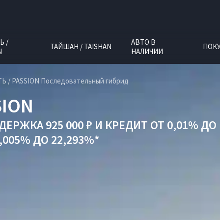
Ь /
АВТО В
ТАЙШАН / TAISHAN
ПОК
N
НАЛИЧИИ
Ь / PASSION Последовательный гибрид
SION
ЕРЖКА 925 000 ₽
И
КРЕДИТ ОТ 0,01% ДО 
005% ДО 22,293%*