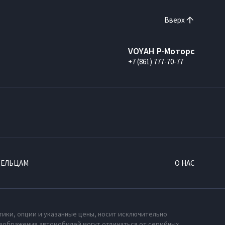
Вверх
VOYAH Р-Моторс
+7 (861) 777-70-77
ДЕЛЬЦАМ
О НАС
тики, опции и указанные цены, носит исключительно
зображения автомобилей могут отличаться от серийных