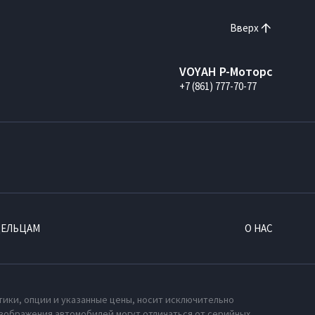
Вверх
VOYAH Р-Моторс
+7 (861) 777-70-77
ДЕЛЬЦАМ
О НАС
тики, опции и указанные цены, носит исключительно
зображения автомобилей могут отличаться от серийных