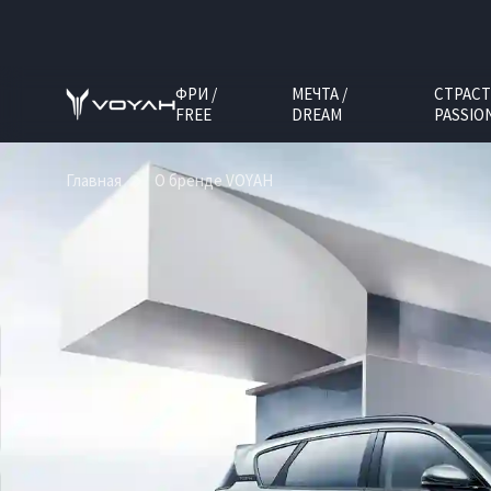
ФРИ /
МЕЧТА /
СТРАСТ
FREE
DREAM
PASSIO
Главная
О бренде VOYAH