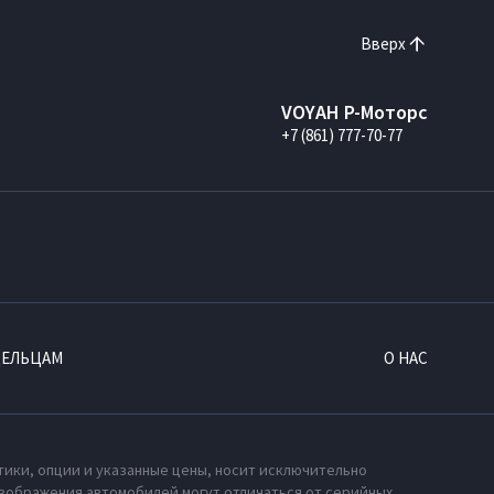
Вверх
VOYAH Р-Моторс
+7 (861) 777-70-77
ДЕЛЬЦАМ
О НАС
тики, опции и указанные цены, носит исключительно
зображения автомобилей могут отличаться от серийных