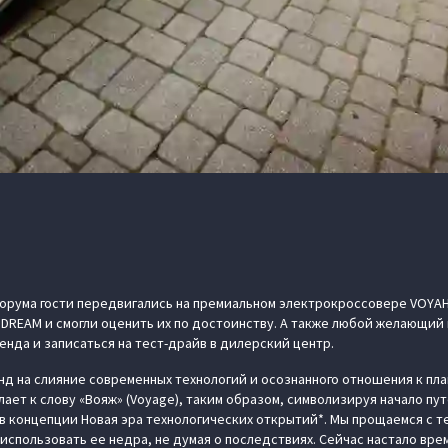
орума гости передвигались на премиальном электрокроссовере VOYAH
 DREAM и смогли оценить их по достоинству. А также любой желающий
енда и записаться на тест-драйв в дилерский центр.
нд на слияние современных технологий и осознанного отношения к пл
ает к слову «Вояж» (Voyage), таким образом, символизируя начало пу
в концепции Новая эра технологических открытий*. Мы прощаемся с те
использовать ее недра, не думая о последствиях. Сейчас настало вре