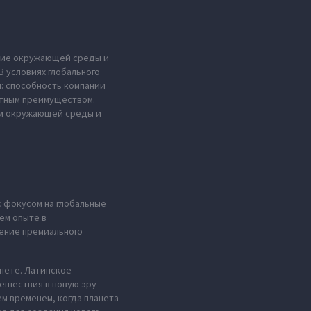
ение окружающей среды и
 условиях глобального
н: способность компании
нтным преимуществом.
ем окружающей среды и
с фокусом на глобальные
ем опыте в
ение премиального
анете. Латинское
тешествия в новую эру
м временем, когда планета