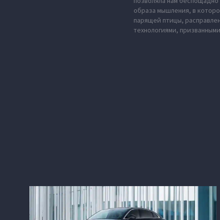
позволяла нам беспощадно 
образа мышления, в которо
парящей птицы, расправле
технологиями, призванными