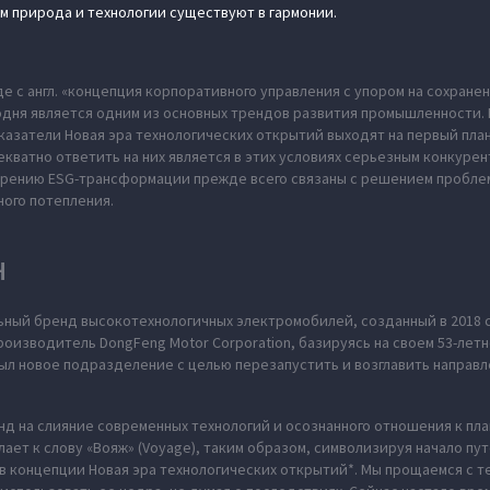
м природа и технологии существуют в гармонии.
де с англ. «концепция корпоративного управления с упором на сохран
одня является одним из основных трендов развития промышленности. В
казатели Новая эра технологических открытий выходят на первый пла
екватно ответить на них является в этих условиях серьезным конкуре
дрению ESG-трансформации прежде всего связаны с решением пробл
ного потепления.
H
ьный бренд высокотехнологичных электромобилей, созданный в 2018 
оизводитель DongFeng Motor Corporation, базируясь на своем 53-летн
л новое подразделение с целью перезапустить и возглавить направл
нд на слияние современных технологий и осознанного отношения к пл
ает к слову «Вояж» (Voyage), таким образом, символизируя начало пу
в концепции Новая эра технологических открытий*. Мы прощаемся с те