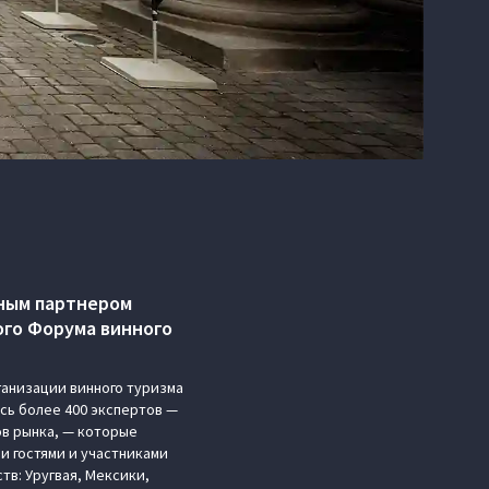
ным партнером
ого Форума винного
анизации винного туризма
сь более 400 экспертов —
ов рынка, — которые
и гостями и участниками
в: Уругвая, Мексики,