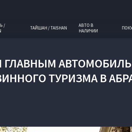
Ь /
АВТО В
ТАЙШАН / TAISHAN
ПОК
N
НАЛИЧИИ
Л ГЛАВНЫМ АВТОМОБИЛ
ВИННОГО ТУРИЗМА В АБР