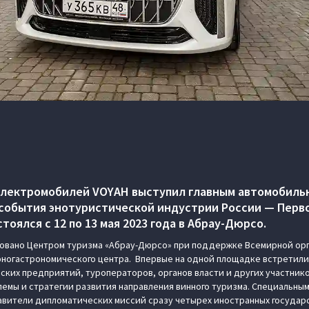
электромобилей VOYAH выступил главным автомобиль
события энотуристической индустрии России — Перв
тоялся с 12 по 13 мая 2023 года в Абрау-Дюрсо.
овано Центром туризма «Абрау-Дюрсо» при поддержке Всемирной орг
ногастрономического центра. Впервые на одной площадке встретили
ких предприятий, туроператоров, органов власти и других участник
емы и стратегии развития направления винного туризма. Специальным
вители дипломатических миссий сразу четырех иностранных государст