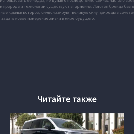
использовать ее недра, не думая о последствиях. Сейчас настало вре
м природа и технологии существуют в гармонии. Логотип бренда был
нные крылья которой, символизируют великую силу природы в сочета
 задать новое измерение жизни в мире будущего.
Читайте также