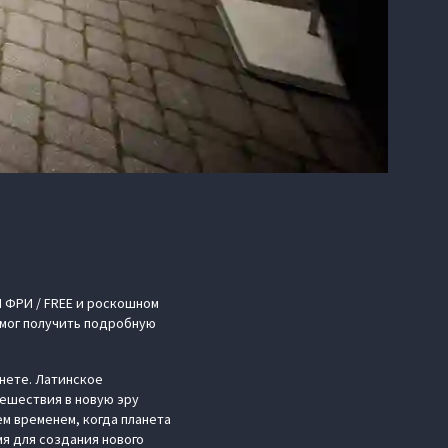
 ФРИ / FREE и роскошном
 мог получить подробную
анете. Латинское
тешествия в новую эру
м временем, когда планета
мя для создания нового