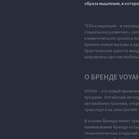
образа мышления, в которо
*ESG-концепция – в перево
социальное развитие», сег
климатического кризиса по
принять новые вызовы и ад
Практические шаги по вне
направлены против глобаль
О БРЕНДЕ VOYA
VOYAH – это новый премиал
продажи. Китайский автопр
автомобилестроении, откры
транспорта на электротяге.
В основе бренда лежит тре
наименование бренда отсыл
технологических открытий 