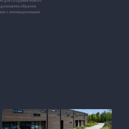
мя для создания нового
 вдохновлен образом
нии с инновационными