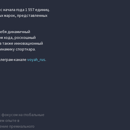
 начала года 1 557 единиц.
ых марок, представленных
себя динамичный
ом хода, роскошный
 а также инновационный
инамику спорткара.
елеграм-канале
voyah_rus
.
с фокусом на глобальные
ем опыте в
ение премиального