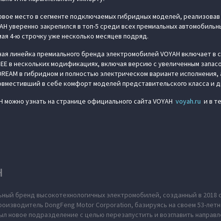
рвое место в сегменте подключаемых гибридных моделей, реализовав с
AH уверенно закрепился в топ-5 среди всех премиальных автомобильн
мая 4-ю строчку уже несколько месяцев подряд.
ная линейка премиального бренда электромобилей VOYAH включает в 
EE в нескольких модификациях, включая версию с увеличенным запас
DREAM в гибридном и полностью электрическом варианте исполнения,
совместивший в себе комфорт моделей представительского класса и д
H можно узнать на странице официального сайта VOYAH
voyah.ru
и в т
H
ьный бренд высокотехнологичных электромобилей, созданный в 2018 
оизводитель DongFeng Motor Corporation, базируясь на своем 53-летн
л новое подразделение с целью перезапустить и возглавить направл