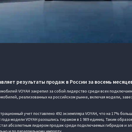
вляет результаты продаж в России за восемь месяцев 
омобилей VOYAH закрепил за собой лидерство среди всех подключаем
мобилей, реализованных на российском рынке, включая модели, заве
истрационный учет поставлено 492 экземпляра VOYAH, что на 17% больш
 года модели VOYAH разошлись тиражом в 1 989 единиц. Таким образом
 стал абсолютным лидером продаж среди подключаемых гибридов и э
ьно и по параллельному импорту.