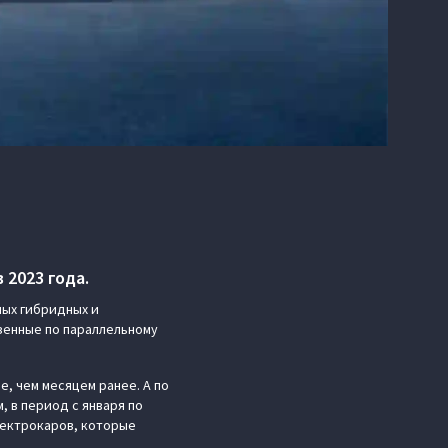
2023 года.
ых гибридных и
зенные по параллельному
е, чем месяцем ранее. А по
, в период с января по
лектрокаров, которые