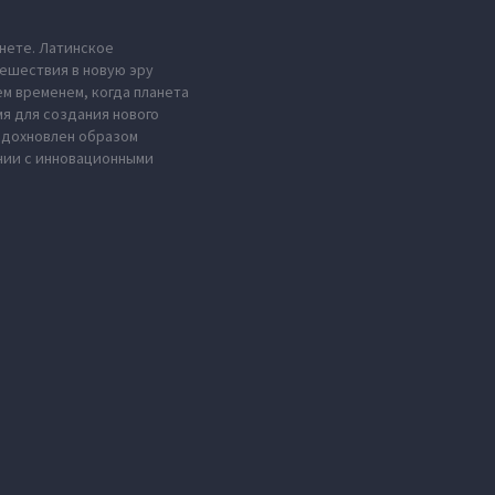
анете. Латинское
тешествия в новую эру
м временем, когда планета
мя для создания нового
 вдохновлен образом
нии с инновационными