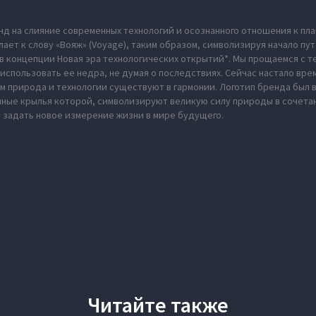
нд на слияние современных технологий и осознанного отношения к пл
ает к слову «Вояж» (Voyage), таким образом, символизируя начало пу
в концепции Новая эра технологических открытий*. Мы прощаемся с те
использовать ее недра, не думая о последствиях. Сейчас настало вре
м природа и технологии существуют в гармонии. Логотип бренда был
нные крылья которой, символизируют великую силу природы в сочета
 задать новое измерение жизни в мире будущего.
Читайте также