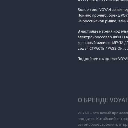
Более того, VOYAH занял пе
Помимо прочего, бренд VOY
на российском рынке, зани
В настоящее время модель
электрокроссовер ФРИ / FR
люксовый минивэн МЕЧТА / 
седан СТРАСТЬ / PASSION, 
Подробнее о моделях VOYA
О БРЕНДЕ VOYA
VOYAH – это новый премиал
продажи. Китайский автопр
автомобилестроении, откры