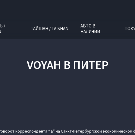
Ь /
АВТО В
ТАЙШАН / TAISHAN
ПОК
N
НАЛИЧИИ
VOYAH В ПИТЕР
говорот корреспондента “Ъ” на Санкт-Петербургском экономическом ф