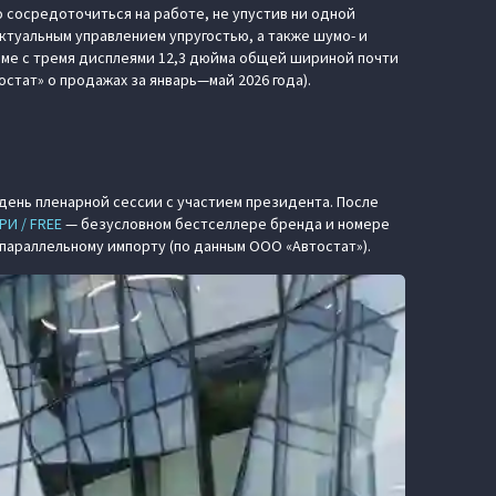
 сосредоточиться на работе, не упустив ни одной
ктуальным управлением упругостью, а также шумо- и
еме с тремя дисплеями 12,3 дюйма общей шириной почти
тат» о продажах за январь—май 2026 года).
 день пленарной сессии с участием президента. После
РИ / FREE
— безусловном бестселлере бренда и номере
 параллельному импорту (по данным ООО «Автостат»).