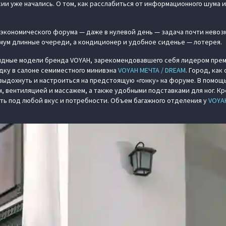
сии уже начались. О том, как расслабиться от информационного шума и
 экономического форума — даже в нулевой день — задача почти невоз
имум длинные очереди, а кондиционер и удобное сиденье — лотерея.
ридные модели бренда VOYAH, зарекомендовавшего себя лидером преми
дку в салоне семиместного минивэна
VOYAH МЕЧТА / DREAM
. Город, как
выдохнуть и настроиться на предстоящую «гонку» на форуме. В помощ
 вентиляцией и массажем, а также удобными подставками для ног. Кр
ть под любой вкус и потребности. Объем багажного отделения у
VOYA