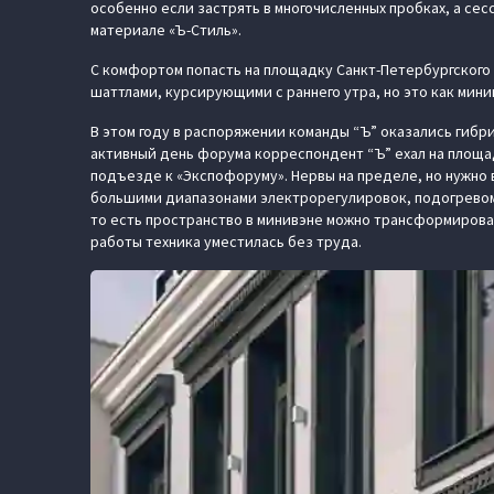
особенно если застрять в многочисленных пробках, а сес
материале «Ъ-Стиль».
С комфортом попасть на площадку Санкт-Петербургского
шаттлами, курсирующими с раннего утра, но это как мин
В этом году в распоряжении команды “Ъ” оказались гиб
активный день форума корреспондент “Ъ” ехал на площа
подъезде к «Экспофоруму». Нервы на пределе, но нужно 
большими диапазонами электрорегулировок, подогревом,
то есть пространство в минивэне можно трансформирова
работы техника уместилась без труда.