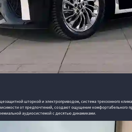
нцезащитной шторкой и электроприводом, система трехзонного клима
висимости от предпочтений, создают ощущение комфортабельного пр
премиальной аудиосистемой с десятью динамиками.