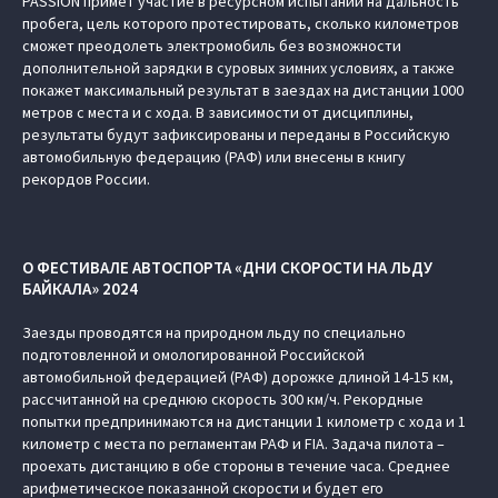
PASSION примет участие в ресурсном испытании на дальность
пробега, цель которого протестировать, сколько километров
сможет преодолеть электромобиль без возможности
дополнительной зарядки в суровых зимних условиях, а также
покажет максимальный результат в заездах на дистанции 1000
метров с места и с хода. В зависимости от дисциплины,
результаты будут зафиксированы и переданы в Российскую
автомобильную федерацию (РАФ) или внесены в книгу
рекордов России.
О ФЕСТИВАЛЕ АВТОСПОРТА «ДНИ СКОРОСТИ НА ЛЬДУ
БАЙКАЛА» 2024
Заезды проводятся на природном льду по специально
подготовленной и омологированной Российской
автомобильной федерацией (РАФ) дорожке длиной 14-15 км,
рассчитанной на среднюю скорость 300 км/ч. Рекордные
попытки предпринимаются на дистанции 1 километр с хода и 1
километр с места по регламентам РАФ и FIA. Задача пилота –
проехать дистанцию в обе стороны в течение часа. Среднее
арифметическое показанной скорости и будет его