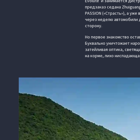
Evolute и занимается дист
предзаказ седана Zhuiguang
PASSION («Страсть»), а уж
через неделю автомобили д
сторону.
Но первое знакомство оста
Буквально уничтожает наро
затейливая оптика, светя
на корме, лихо ниспадающая