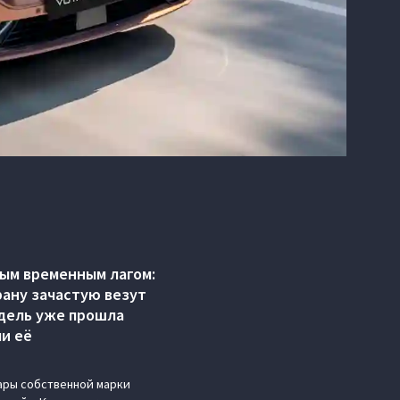
ым временным лагом:
рану зачастую везут
одель уже прошла
и её
ары собственной марки