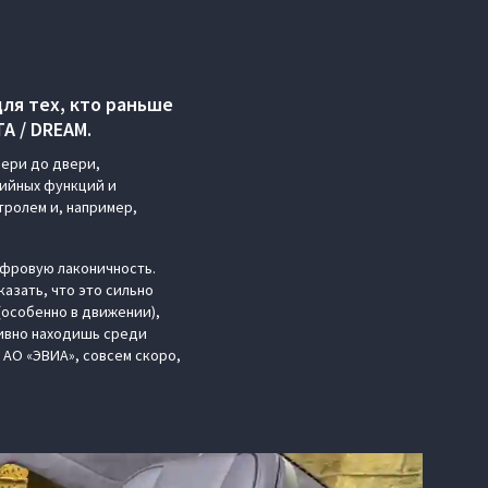
ля тех, кто раньше
А / DREAM.
вери до двери,
дийных функций и
тролем и, например,
ифровую лаконичность.
казать, что это сильно
(особенно в движении),
тивно находишь среди
 АО «ЭВИА», совсем скоро,