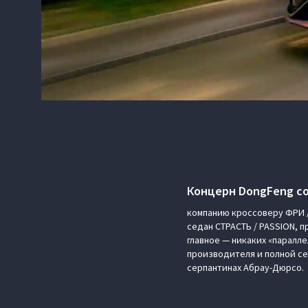
Концерн DongFeng со
компанию кроссоверу ФРИ /
седан СТРАСТЬ / PASSION, 
главное — никаких «паралле
производителя и полной с
серпантинах Абрау-Дюрсо.