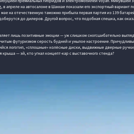
рибуцией премиальных гибридов и электромобилей Voyah. Минувшей 
, в апреле на автосалоне в Шанхае показали его экспортный вариант п
е в мае на отечественную таможню прибыла первая партия из 139 бата
оберутся до дилеров. Другой вопрос, что подобная спешка, как оказ
вляет лишь позитивные эмоции — уж слишком сногсшибательно выгляд
читым футуризмом серость будней и унылое настроение. Причудливы
щийся логотип, «сплошные» колёсные диски, выдвижные дверные ручк
 крыша — эй, кто угнал концепт-кар с выставочного стенда?