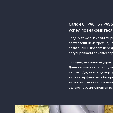
Салон СТРАСТЬ / PAS
успел познакомиться 
Седану тоже выписали фирм
составленным из трёх 12,3
развлечений правого перед
регулировками боковых зер
В общем, аналоговое управ
Даже кнопки на спицах руля
мешает. Да, не всегда вир
зато интерфейс хотя бы ор
китайских иероглифов — ме
однако первым клиентам вс