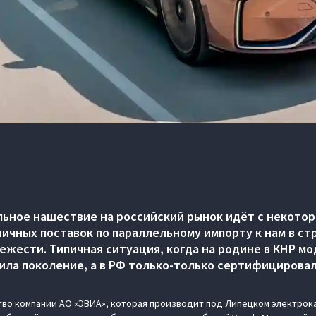
ьное нашествие на российский рынок идёт с некотор
ичных поставок по параллельному импорту к нам в ст
вежести. Типичная ситуация, когда на родине в КНР м
ила поколение, а в РФ только-только сертифицировал
тво компании АО «ЭВИА», которая производит под Липецком электрок