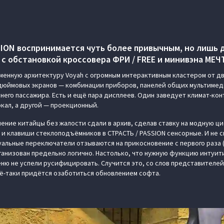
SION воспринимается чуть более привычным, но лишь д
с обстановкой кроссовера ФРИ / FREE и минивэна МЕЧТ
енную архитектуру Voyah с огромным интерактивным кластером от д
-дюймовых экранов — комбинации приборов, панелей общих мультиме
него пассажира. Есть и ещё пара дисплеев. Один заведует климат-кон
кал, а другой — проекционный.
ление китайцы без жалости сдали в архив, сделав ставку на модную ц
 и клавиши стеклоподъёмников в СТРАСТЬ / PASSION сенсорные. И не с
туальные переключатели отзываются на прикосновение с первого раза 
ганизован предельно логично. Настолько, что нужную функцию интуи
ню не успели русифицировать. Случится это, со слов представителей
ё-таки придётся озаботиться обновлением софта.