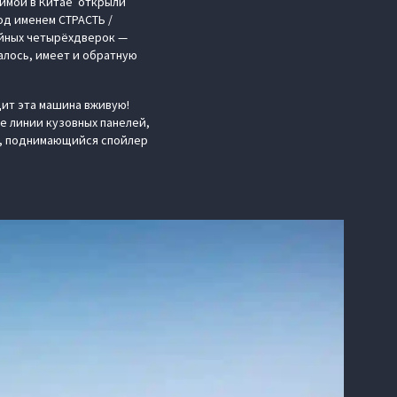
зимой в Китае открыли
од именем СТРАСТЬ /
рейных четырёхдверок —
алось, имеет и обратную
ит эта машина вживую!
е линии кузовных панелей,
и, поднимающийся спойлер