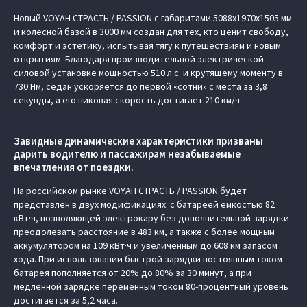
Новый VOYAH СТРАСТЬ / PASSION с габаритами 5088х1970х1505 мм
и колесной базой в 3000 мм создан для тех, кто ценит свободу,
комфорт и эстетику, испытывая тягу к путешествиям и новым
открытиям. Благодаря производительной электрической
силовой установке мощностью 510 л.с. и крутящему моменту в
730 Нм, седан ускоряется до первой «сотни» с места за 3,8
секунды, а его пиковая скорость достигает 210 км/ч.
Завидные динамические характеристики призваны
дарить водителю и пассажирам незабываемые
впечатления от поездки.
На российском рынке VOYAH СТРАСТЬ / PASSION будет
представлен в двух модификациях: с батареей емкостью 82
кВт·ч, позволяющей электрокару без дополнительной зарядки
преодолевать расстояние в 483 км, а также с более мощным
аккумулятором на 109 кВт·ч и увеличенным до 608 км запасом
хода. При использовании быстрой зарядки постоянным током
батарея пополняется от 20% до 80% за 30 минут, а при
медленной зарядке переменным током 80-процентный уровень
достигается за 5,2 часа.