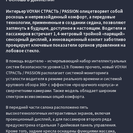
Интерьер VOYAH СТРАСТЬ / PASSION олицетворяет собой
роскошь и непревзойденный комфорт, а передовые
технологии, примененные в создании седана, позволяют
заглянуть в будущее, доступное в настоящем. Водителя и
пассажиров встречает 1,4-метровый тройной «парящий»
сенсорный дисплей, а инновационный кокпит заботливо
проецирует ключевые показатели органов управления на
лобовое стекло.
В помощь водителю – исчерпывающий набор интеллектуальных
систем безопасности уровня L2.9. Помимо прочего, новый VOYAH
СТРАСТЬ / PASSION располагает системой мониторинга
усталости водителя в режиме реального времени и системой
кругового обзора 360◦ c эффектом «прозрачного корпуса» и
сверхчеткими камерами. Также модель обладает широким
спектром всевозможных опций комфорта.
В передней части салона расположено пять
высокотехнологичных интерактивных экранов, включая
проекционный дисплей, а для пассажиров второго ряда
предусмотрена отдельная 7-дюймовая панель управления.
Кроме того, задние кресла оснащены функциями массажа,