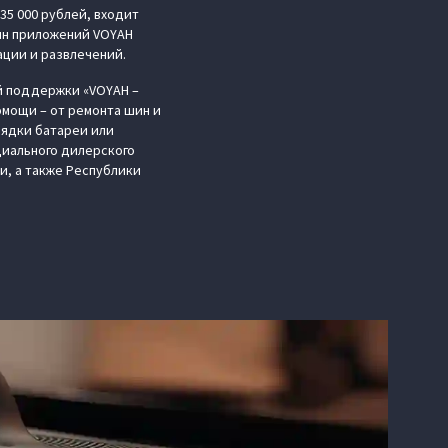
135 000 рублей, входит
ин приложений VOYAH
ации и развлечений.
й поддержки «VOYAH –
мощи – от ремонта шин и
рядки батареи или
циального дилерского
и, а также Республики