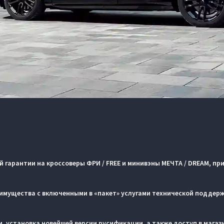
ой гарантии на кроссоверы ФРИ / FREE и минивэны МЕЧТА / DREAM, п
имущества с включенными в «пакет» услугами технической поддер
, установка новейшей версии русификации, а также доступ в мага