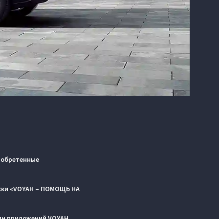
риобретенные
жки «VOYAH – ПОМОЩЬ НА
зин приложений VOYAH