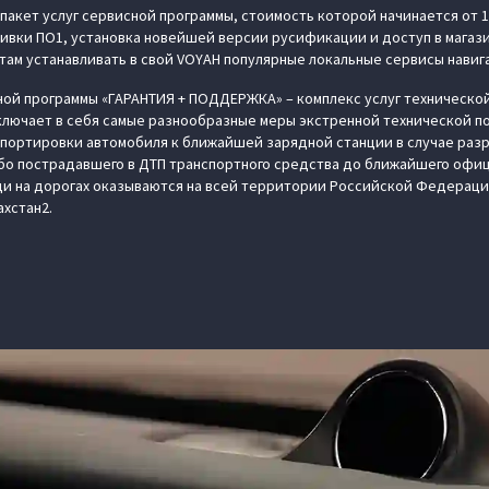
 в пакет услуг сервисной программы, стоимость которой начинается от 
ивки ПО1, установка новейшей версии русификации и доступ в магаз
ам устанавливать в свой VOYAH популярные локальные сервисы навиг
ной программы «ГАРАНТИЯ + ПОДДЕРЖКА» – комплекс услуг техническо
лючает в себя самые разнообразные меры экстренной технической по
спортировки автомобиля к ближайшей зарядной станции в случае раз
бо пострадавшего в ДТП транспортного средства до ближайшего офи
щи на дорогах оказываются на всей территории Российской Федераци
ахстан2.