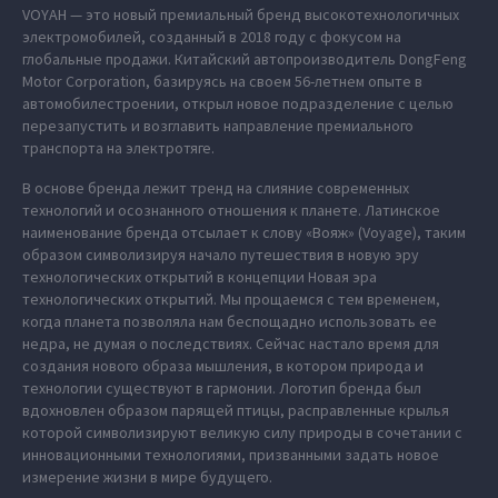
VOYAH — это новый премиальный бренд высокотехнологичных
электромобилей, созданный в 2018 году с фокусом на
глобальные продажи. Китайский автопроизводитель DongFeng
Motor Corporation, базируясь на своем 56-летнем опыте в
автомобилестроении, открыл новое подразделение с целью
перезапустить и возглавить направление премиального
транспорта на электротяге.
В основе бренда лежит тренд на слияние современных
технологий и осознанного отношения к планете. Латинское
наименование бренда отсылает к слову «Вояж» (Voyage), таким
образом символизируя начало путешествия в новую эру
технологических открытий в концепции Новая эра
технологических открытий. Мы прощаемся с тем временем,
когда планета позволяла нам беспощадно использовать ее
недра, не думая о последствиях. Сейчас настало время для
создания нового образа мышления, в котором природа и
технологии существуют в гармонии. Логотип бренда был
вдохновлен образом парящей птицы, расправленные крылья
которой символизируют великую силу природы в сочетании с
инновационными технологиями, призванными задать новое
измерение жизни в мире будущего.