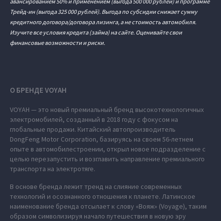
авансированием 50% и применением (выгода 500 000 рублей) и программе
Трейд-ин (выгода 325 000 рублей). Выгода по субсидии снижает сумму
кредитного договора/договора лизинга, а не стоимость автомобиля.
Изучите все условия кредита (займа) на сайте. Оценивайте свои
финансовые возможности и риски.
О БРЕНДЕ VOYAH
VOYAH — это новый премиальный бренд высокотехнологичных
электромобилей, созданный в 2018 году с фокусом на
глобальные продажи. Китайский автопроизводитель
DongFeng Motor Corporation, базируясь на своем 56-летнем
опыте в автомобилестроении, открыл новое подразделение с
целью перезапустить и возглавить направление премиального
транспорта на электротяге.
В основе бренда лежит тренд на слияние современных
технологий и осознанного отношения к планете. Латинское
наименование бренда отсылает к слову «Вояж» (Voyage), таким
образом символизируя начало путешествия в новую эру