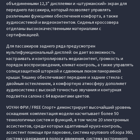
объединенными 12,3” дисплеями и «штурманский» экран для
переднего пассажира, который позволяет управлять
различными функциями обеспечения комфорта, а также
аудиосистемой и видеоконтентом. Сиденья кроссовера
отделаны высококачественными материалами с
сертификацией.
Для пассажиров заднего ряда предусмотрен
мультифункциональный дисплей: он дает возможность
настраивать и контролировать медиаконтент, громкость и
порядок воспроизведения, климат-контроль, а также управлять
солнцезащитной шторкой и сдвижным люком панорамной
крыши. Тишину обеспечивают передние и задние стекла с
двойным остеклением, а комфортную атмосферу дополняет
аудиосистема с высокой точностью звучания и контурная
подсветка салона с 64 вариантами цветов.
VOYAH ФРИ / FREE Спорт+ демонстрирует высочайший уровень
оснащения: комплектация модели насчитывает более 50
технологичных систем и функций, в том числе 20 электронных
ассистентов, среди которых адаптивный круиз-контроль,
ассистент помощи при парковке, система кругового обзора 360,
система удержания в полосе движения, система экстренного