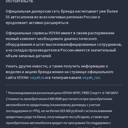
обстоятельств.
Официальная дилерская сеть бренда насчитывает уже более
55 автосалонов во всех ключевых регионах России и
продолжает активно расширяться.
Официальные сервисы VOYAH имеют в своем распоряжении
полный комплект необходимого диагностического
оборудования и штат высококвалифицированных сотрудников,
а на складах производителя в России имеется значительный
объем запасных деталей.
Узнать другие новости, а также получить информацию о
моделях и акциях бренда можно на странице официального
сайта VOYAH:
voyah.ru
и в телеграм-канале
voyah_rus
.
1
Рекомендованная розничная цена VOYAH ФРИ / FREE Спорт+: 6 740 000 ₽.
Стоимость приобретения 4 990 000₽ достигается при приобретении
автомобиля по кредитному/лизинговому договору с учетом
господдержки от РРЦ, но не более 925 000 рублей с использованием
кредитных средств банка, получающего госсубсидию, а также при
приобретении автомобиля в кредит по программе Господдержки с