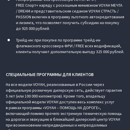
FREE Спорт+ наряду с роскошным минивэном VOYAH МЕЧТА
/ DREAM и представительским седаном VOYAH СТРАСТЬ /
PASSION включен в программу льготного автокредитования
и лизинга, что позволяет получить субсидию на покупку
до 925 000 рублей.
Трейд-ин: при покупке по программе трейд-ин
флагманского кроссовера ФРИ / FREE всех модификаций,
клиенты получают дополнительную выгоду 325 000 рублей.
СПЕЦИАЛЬНЫЕ ПРОГРАММЫ ДЛЯ КЛИЕНТОВ
На все модели VOYAH, реализованные в России через
официальную розничную дилерскую сеть, действует гарантия
5 лет (или 100 000 километров). Кроме того, владельцу
официальной модели VOYAH доступен весь комплекс услуг
в рамках программы «VOYAH – ПОМОЩЬ НА ДОРОГЕ»,
включающий помимо прочего экстренную техническую помощь
на дорогах и эвакуацию в ближайший дилерский центр VOYAH
при возникновении непредвиденных и непреодолимых