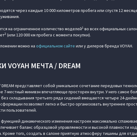
дятся через каждые 10 000 километров пробега или спустя 12 месяц
уживания.
1
тся на ограниченное количество моделей
во всех официальных салон
2
лет
(или 120 000 км пробега с момента покупки).
дложении можно на
официальном сайте
или у дилеров бренда VOYAH.
И VOYAH МЕЧТА / DREAM
 DREAM представляет собой уникальное сочетание передовых техноло
е 7-местный минивэн впечатляюще просторен внутри. У него самое бо
 без складывания третьего ряда сидений вмещаются четыре 24-дюймо
сформации позволяют легко и быстро организовать внутреннее прос
ти пользователей.
с функцией динамического изменения настроек максимально сглажива
печивает баланс образцовой управляемости и высокой плавности ход
. Кроме того, создать в салоне приятную атмосферу тишины для отд