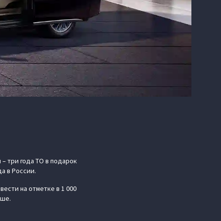
– три года ТО в подарок
а в России.
ести на отметке в 1 000
ьше.