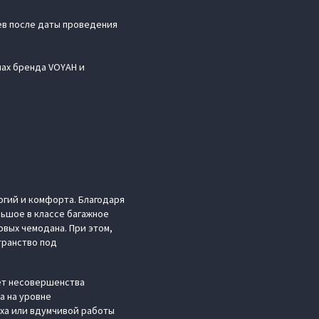
ев после даты проведения
ах бренда VOYAH и
гий и комфорта. Благодаря
льшое в классе багажное
вых чемодана. При этом,
транство под
ет несовершенства
а на уровне
ыха или вдумчивой работы