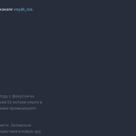
-канале
voyah_rus
.
году с фокусом на
оем 53-летнем опыте в
ение премиального
анете. Латинское
ешествия в новую эру