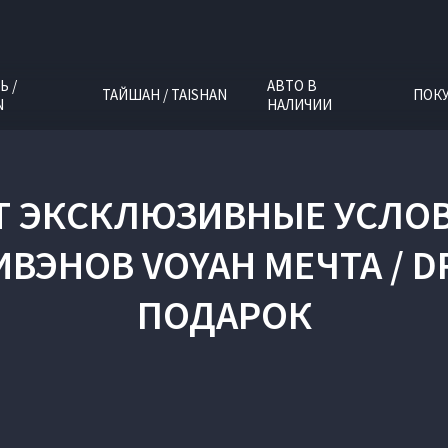
Ь /
АВТО В
ТАЙШАН / TAISHAN
ПОК
N
НАЛИЧИИ
Т ЭКСКЛЮЗИВНЫЕ УСЛОВ
ЭНОВ VOYAH МЕЧТА / DRE
ПОДАРОК