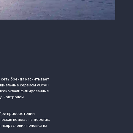
я сеть бренда насчитывает
фициальные сервисы VOYAH
 высококвалифицированные
од контролем
 При приобретении
ческая помощь на дорогах,
 исправления поломки на