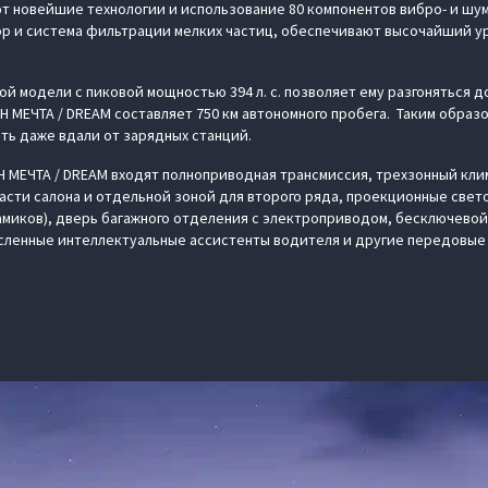
т новейшие технологии и использование 80 компонентов вибро- и шу
 и система фильтрации мелких частиц, обеспечивают высочайший ур
й модели с пиковой мощностью 394 л. с. позволяет ему разгоняться до 
H МЕЧТА / DREAM составляет 750 км автономного пробега. Таким образ
ть даже вдали от зарядных станций.
 МЕЧТА / DREAM входят полноприводная трансмиссия, трехзонный кли
асти салона и отдельной зоной для второго ряда, проекционные све
намиков), дверь багажного отделения с электроприводом, бесключевой 
исленные интеллектуальные ассистенты водителя и другие передовые 