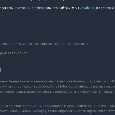
о узнать на странице официального сайта VOYAH
voyah.ru
и в телеграм
 моделей VOYAH МЕЧТА / DREAM 2023 модельного года.
дажи автомобиля.
H
ьный бренд высокотехнологичных электромобилей, созданный в 2018 
ский автопроизводитель DongFeng Motor Corporation, базируясь на св
л новое подразделение с целью перезапустить и возглавить направл
нд на слияние современных технологий и осознанного отношения к пл
ает к слову «Вояж» (Voyage), таким образом символизируя начало пут