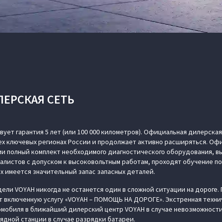
ЛЕРСКАЯ СЕТЬ
вует гарантия 5 лет (или 100 000 километров). Официальная дилерска
сех ключевых регионах России и продолжает активно расширяться. О
ии полный комплект необходимого диагностического оборудования,
алистов с допуском к высоковольтным работам, проходят обучение п
ах имеется значительный запас запасных деталей.
ли VOYAH никогда не останется один в сложной ситуации на дороге.
т включенную услугу «VOYAH – ПОМОЩЬ НА ДОРОГЕ». Экстренная техни
омобиля в ближайший дилерский центр VOYAH в случае невозможности
ядной станции в случае разрядки батареи.