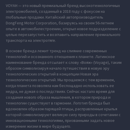
VOYAH — это новый премиальный бренд высокотехнологичных
электромобилей, созданный в 2018 году с фокусом на
глобальные продажи. Китайский автопроизводитель
DongFeng Motor Corporation, базируясь на своем 56-летнем
опыте в автомобилестроении, открыл новое подразделение с
целью перезапустить и возглавить направление премиального
транспорта на электротяге.
В основе бренда лежит тренд на слияние современных
технологий и осознанного отношения к планете. Латинское
наименование бренда отсылает к слову «Вояж» (Voyage), таким
образом символизируя начало путешествия в новую эру
технологических открытий в концепции Новая эра
технологических открытий. Мы прощаемся с тем временем,
когда планета позволяла нам беспощадно использовать ее
недра, не думая о последствиях. Сейчас настало время для
создания нового образа мышления, в котором природа и
технологии существуют в гармонии. Логотип бренда был
вдохновлен образом парящей птицы, расправленные крылья
которой символизируют великую силу природы в сочетании с
инновационными технологиями, призванными задать новое
измерение жизни в мире будущего.