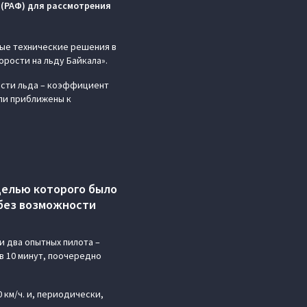
(РАФ) для рассмотрения
ые технические решения в
орости на льду Байкала».
кости льда – коэффициент
ыли приближены к
целью которого было
 без возможности
и два опытных пилота –
в 10 минут, поочередно
км/ч. и, периодически,