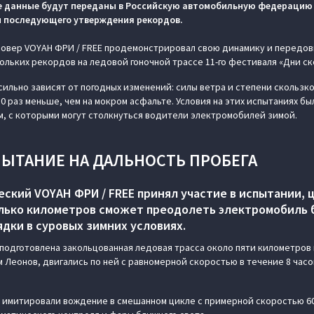
е данные будут переданы в Российскую автомобильную федерацию 
 и последующего утверждения рекордов.
овер VOYAH ФРИ / FREE продемонстрировал свою динамику и передов
ольких рекордов на ледовой гоночной трассе 11-го фестиваля «Дни ск
сильно зависят от погодных изменений: силы ветра и степени скольз
10 раз меньше, чем на мокром асфальте. Условия на этих испытаниях б
, с которыми могут столкнуться водители электромобилей зимой.
ПЫТАНИЕ НА ДАЛЬНОСТЬ ПРОБЕГА
ский VOYAH ФРИ / FREE принял участие в испытании, 
олько километров сможет преодолеть электромобиль
дки в суровых зимних условиях.
 подготовлена закольцованная ледовая трасса около пяти километров 
 Леонов, двигались по ней с равномерной скоростью в течение 8 часо
 имитировали вождение в смешанном цикле с примерной скоростью 60 