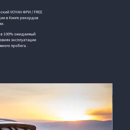
ский VOYAH ФРИ / FREE
ции в Книге рекордов
ии.
е в 100% ожидаемый
ловиях эксплуатации
много пробега .