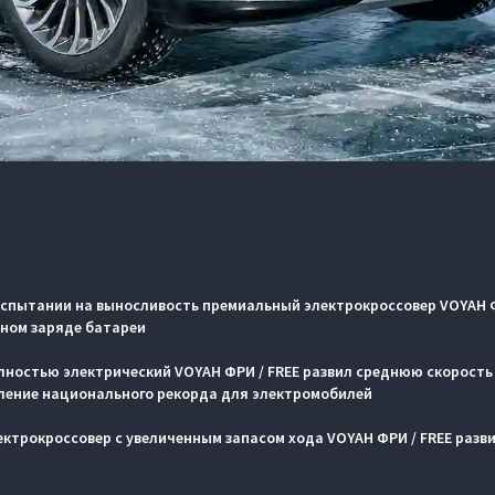
испытании на выносливость премиальный электрокроссовер VOYAH Ф
дном заряде батареи
лностью электрический VOYAH ФРИ / FREE развил среднюю скорость б
ление национального рекорда для электромобилей
лектрокроссовер с увеличенным запасом хода VOYAH ФРИ / FREE раз