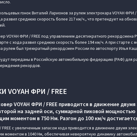
число.
ольцевых гонок Виталий Ларионов за рулем электрокара VOYAH ФРИ / 
да развил среднюю скорость более 217 км/ч., что претендует на обно
ей.
ер VOYAH ФРИ / FREE под управлением десятикратного рекордсмена Р
арте с хода развил среднюю скорость более 194 км/ч. А при старте с
 за рулем был трехкратный рекордсмен России по автоспорту Илья Каш
удут переданы в Российскую автомобильную федерацию (РАФ) для ра
верждения рекордов.
И VOYAH ФРИ / FREE
овер VOYAH ФРИ / FREE приводится в движение двумя
второй на задней оси, суммарной пиковой мощностью 4
м моментом в 750 Нм. Разгон до 100 км/ч достигается
 FREE с увеличенным запасом хода приводится в движение двумя эле
им моментом в 1040 Нм, обеспечивая невероятную динамику автомобилю