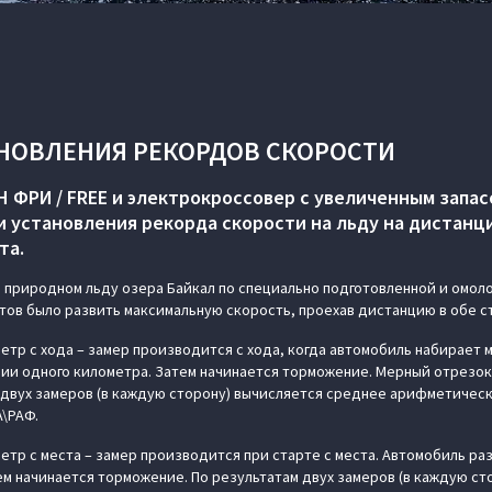
НОВЛЕНИЯ РЕКОРДОВ СКОРОСТИ
 ФРИ / FREE и электрокроссовер с увеличенным запас
и установления рекорда скорости на льду на дистанц
та.
а природном льду озера Байкал по специально подготовленной и омо
отов было развить максимальную скорость, проехав дистанцию в обе с
метр с хода – замер производится с хода, когда автомобиль набирает 
ии одного километра. Затем начинается торможение. Мерный отрезок
 двух замеров (в каждую сторону) вычисляется среднее арифметическ
A\РАФ.
етр с места – замер производится при старте с места. Автомобиль ра
тем начинается торможение. По результатам двух замеров (в каждую ст