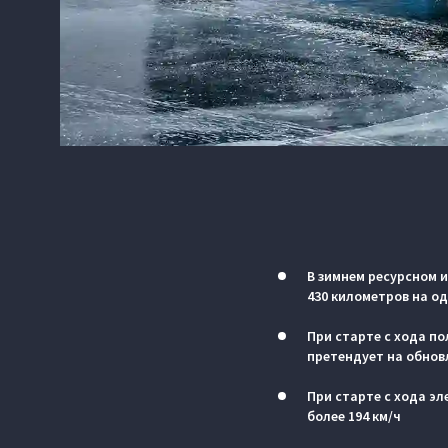
В зимнем ресурсном 
430 километров на о
При старте с хода по
претендует на обнов
При старте с хода э
более 194 км/ч