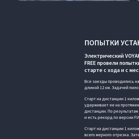
ПОПЫТКИ УСТА
Электрический VOYAH
FREE провели попытк
старте с хода и с мес
Все заезды проводились н
длиной 12 км. Задачей пил
Старт на дистанции 1 кило
удерживает ее на протяжен
дистанции. По результатам
и есть рекорд по версии FI
Старт на дистанции 1 килом
всего мерного отрезка. За