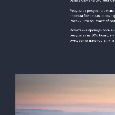
были включены система кли
Результат ресурсного испы
проехал более 430 километ
России, что означает абсо
Испытание проводилось зим
результат на 10% больше и 
ожидаемая дальность пути 