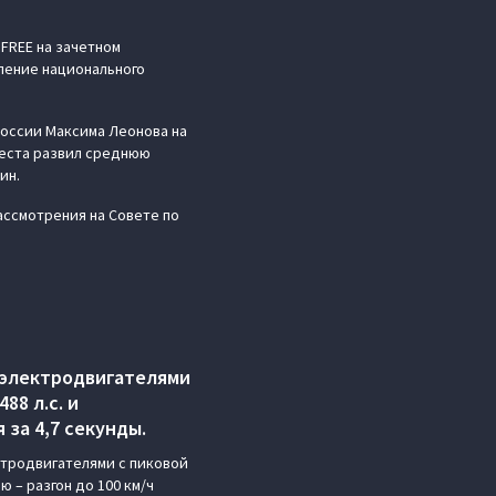
FREE на зачетном
вление национального
оссии Максима Леонова на
 места развил среднюю
ин.
ссмотрения на Совете по
 электродвигателями
88 л.с. и
 за 4,7 секунды.
ктродвигателями с пиковой
 – разгон до 100 км/ч