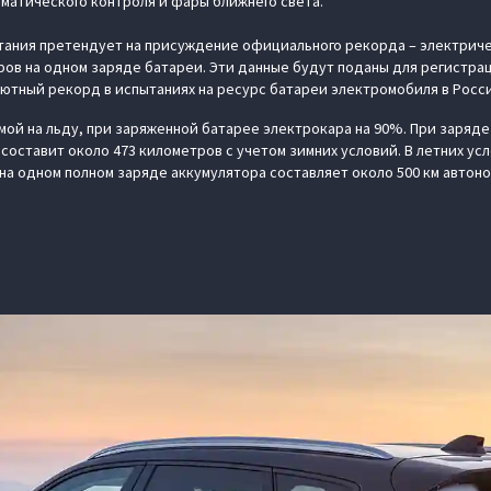
матического контроля и фары ближнего света.
тания претендует на присуждение официального рекорда – электриче
ров на одном заряде батареи. Эти данные будут поданы для регистра
лютный рекорд в испытаниях на ресурс батареи электромобиля в Росс
ой на льду, при заряженной батарее электрокара на 90%. При заряд
составит около 473 километров с учетом зимних условий. В летних ус
на одном полном заряде аккумулятора составляет около 500 км автоно