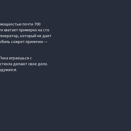
й мощностью почти 700
ги хватает примерно на сто
генератор, который не дает
мобиль сожрет прилично —
Пока играешься с
стекла делают свое дело.
адумался.