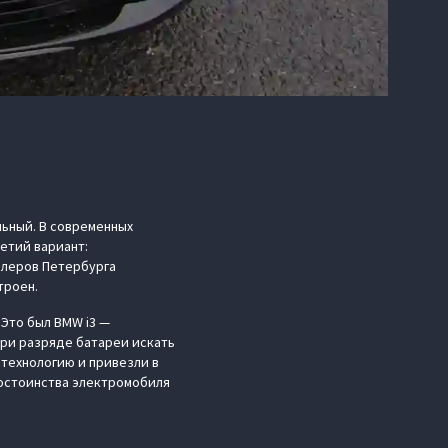
ьный. В современных
етий вариант:
дилеров Петербурга
троен.
 Это был BMW i3 —
при разряде батареи искать
 технологию и привезли в
остоинства электромобиля