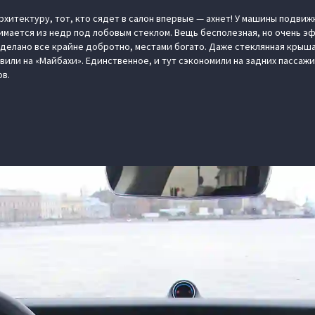
хитектуру, тот, кто сядет в салон впервые — ахнет! У машины подвиж
имается из недр под лобовым стеклом. Вещь бесполезная, но очень эф
сделано все крайне добротно, местами богато. Даже стеклянная крыш
вили на «Майбахи». Единственное, и тут сэкономили на задних пассаж
ов.