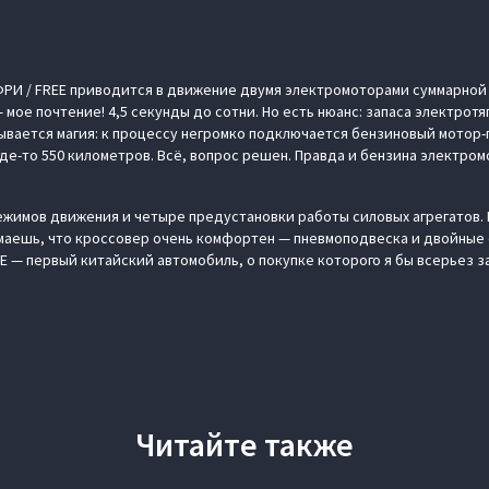
h ФРИ / FREE приводится в движение двумя электромоторами суммарно
мое почтение! 4,5 секунды до сотни. Но есть нюанс: запаса электротя
рывается магия: к процессу негромко подключается бензиновый мотор-
де-то 550 километров. Всё, вопрос решен. Правда и бензина электро
режимов движения и четыре предустановки работы силовых агрегатов. 
маешь, что кроссовер очень комфортен — пневмоподвеска и двойные 
E — первый китайский автомобиль, о покупке которого я бы всерьез з
Читайте также