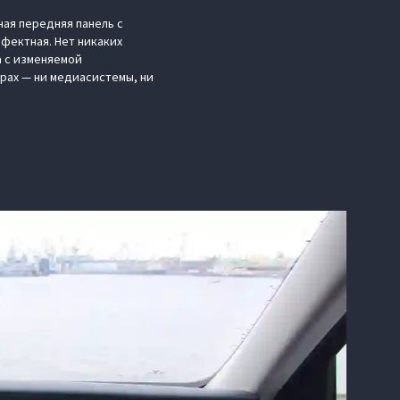
ная передняя панель с
фектная. Нет никаких
а с изменяемой
ирах — ни медиасистемы, ни