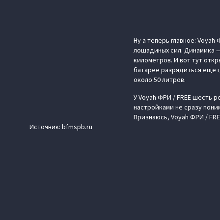
Ну а теперь главное: Voya
лошадиных сил. Динамика — 
километров. И вот тут отк
батарее разрядиться еще г
около 50 литров.
У Voyah ФРИ / FREE шесть 
настройками не сразу пони
Признаюсь, Voyah ФРИ / FRE
Источник: bfmspb.ru