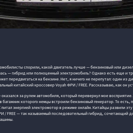
омобилисты спорили, какой двигатель лучше — бензиновый или дизел
лась — гибрид или полноценный электромобиль? Однако есть еще и тр
жет передвигаться на бензине. Нет, я ничего не перепутал: один из 
льный китайский кроссовер Voyah ФРИ / FREE. Рассказываю, как он ус
е оказался за рулем автомобиля, который перевернул мое восприятие.
в багажник которого немцы встроили бензиновый генератор. То есть, 
С питал энергией электромотор в режиме онлайн. Китайцы развили эту
РИ / FREE — так называемый последовательный гибрид, сочетающий д
машины.