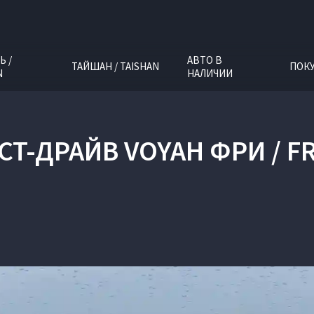
Ь /
АВТО В
ТАЙШАН / TAISHAN
ПОК
N
НАЛИЧИИ
СТ-ДРАЙВ VOYAH ФРИ / F