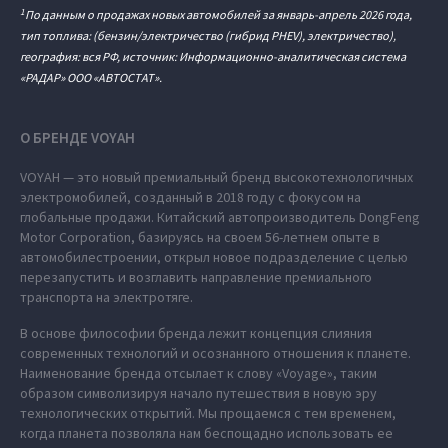
1
По данным о продажах новых автомобилей за январь-апрель 2026 года,
тип топлива: (бензин/электричество (гибрид PHEV), электричество),
география: вся РФ, источник: Информационно-аналитическая система
«РАДАР» ООО «АВТОСТАТ».
О БРЕНДЕ VOYAH
VOYAH — это новый премиальный бренд высокотехнологичных
электромобилей, созданный в 2018 году с фокусом на
глобальные продажи. Китайский автопроизводитель DongFeng
Motor Corporation, базируясь на своем 56-летнем опыте в
автомобилестроении, открыл новое подразделение с целью
перезапустить и возглавить направление премиального
транспорта на электротяге.
В основе философии бренда лежит концепция слияния
современных технологий и осознанного отношения к планете.
Наименование бренда отсылает к слову «Voyage», таким
образом символизируя начало путешествия в новую эру
технологических открытий. Мы прощаемся с тем временем,
когда планета позволяла нам беспощадно использовать ее