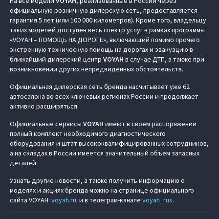
На все модели
VOYAH
, реализованные в России через
официальную розничную дилерскую сеть, предоставляется
гарантия 5 лет (или 100 000 километров). Кроме того, владельцу
таких моделей доступен весь спектр услуг в рамках программы
«VOYAH – ПОМОЩЬ НА ДОРОГЕ», включающий помимо прочего
экстренную техническую помощь на дорогах и эвакуацию в
ближайший дилерский центр
VOYAH
в случае ДТП, а также при
возникновении других непредвиденных обстоятельств.
Официальная дилерская сеть бренда насчитывает уже 62
автосалона во всех ключевых регионах России и продолжает
активно расширяться.
Официальные сервисы
VOYAH
имеют в своем распоряжении
полный комплект необходимого диагностического
оборудования и штат высококвалифицированных сотрудников,
а на складах в России имеется значительный объем запасных
деталей.
Узнать другие новости, а также получить информацию о
моделях и акциях бренда можно на странице официального
сайта VOYAH:
voyah.ru
и в телеграм-канале
voyah_rus
.