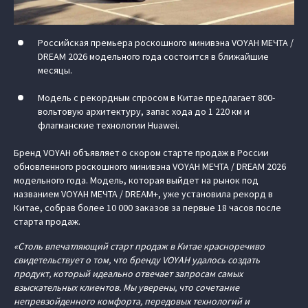
Российская премьера роскошного минивэна VOYAH МЕЧТА /
DREAM 2026 модельного года состоится в ближайшие
месяцы.
Модель с рекордным спросом в Китае предлагает 800-
вольтовую архитектуру, запас хода до 1 220 км и
флагманские технологии Huawei.
Бренд VOYAH объявляет о скором старте продаж в России
обновленного роскошного минивэна VOYAH МЕЧТА / DREAM 2026
модельного года. Модель, которая выйдет на рынок под
названием VOYAH МЕЧТА / DREAM+, уже установила рекорд в
Китае, собрав более 10 000 заказов за первые 18 часов после
старта продаж.
«Столь впечатляющий старт продаж в Китае красноречиво
свидетельствует о том, что бренду VOYAH удалось создать
продукт, который идеально отвечает запросам самых
взыскательных клиентов. Мы уверены, что сочетание
непревзойденного комфорта, передовых технологий и