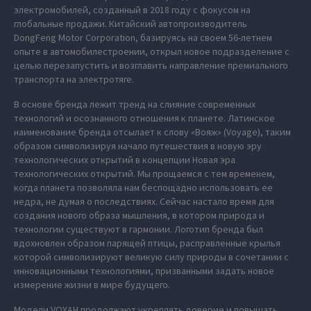
электромобилей, созданный в 2018 году с фокусом на
глобальные продажи. Китайский автопроизводитель
DongFeng Motor Corporation, базируясь на своем 56-летнем
опыте в автомобилестроении, открыл новое подразделение с
целью перезапустить и возглавить направление премиального
транспорта на электротяге.
В основе бренда лежит тренд на слияние современных
технологий и осознанного отношения к планете. Латинское
наименование бренда отсылает к слову «Вояж» (Voyage), таким
образом символизируя начало путешествия в новую эру
технологических открытий в концепции Новая эра
технологических открытий. Мы прощаемся с тем временем,
когда планета позволяла нам беспощадно использовать ее
недра, не думая о последствиях. Сейчас настало время для
создания нового образа мышления, в котором природа и
технологии существуют в гармонии. Логотип бренда был
вдохновлен образом парящей птицы, расправленные крылья
которой символизируют великую силу природы в сочетании с
инновационными технологиями, призванными задать новое
измерение жизни в мире будущего.
Модели VOYAH продолжают укреплять доверие и повышать