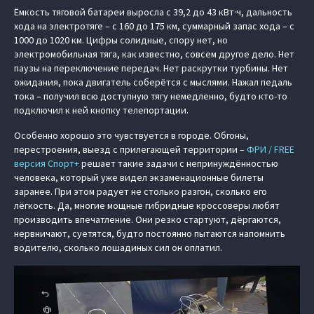
Ёмкость тяговой батареи выросла с 39,2 до 43 кВт·ч, дальность
хода на электротяге – с 160 до 175 км, суммарный запас хода – с
1000 до 1020 км. Цифры солидные, спору нет, но
электромобильная тяга, как известно, совсем другое дело. Нет
паузы на переключение передач. Нет раскрутки турбины. Нет
ожидания, пока двигатель соберётся с мыслями. Нажал педаль
тока – получил всю доступную тягу немедленно, будто кто-то
подключил к ней кнопку телепортации.
Особенно хорошо это чувствуется в городе. Обгоны,
перестроения, выезд с прилегающей территории –
ФРИ / FREE
версия Спорт+
решает такие задачи с непринуждённостью
человека, который уже видел экзаменационные билеты
заранее. При этом радует не столько разгон, сколько его
лёгкость. Да, многие мощные гибридные кроссоверы любят
производить впечатление. Они резко стартуют, дёргаются,
нервничают, суетятся, будто постоянно пытаются напомнить
водителю, сколько лошадиных сил он оплатил.