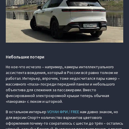
Небольшие потери
Но кое-что исчезло – например, камеры интеллектуального
ассистента вождения, который в России всё равно толком не
работал. Интерьер, впрочем, тоже недосчитался пары камер –
массивного «глаза» посреди передней панели и небольшого
объектива для слежения за пассажирами. Вместо
фиксированной электрохромной крыши теперь обычная
«панорама» с люком и шторкой.
В остальном интерьер
VOYAH ФРИ / FREE
нам давно знаком, но
для версии Спорт+ количество вариантов цветового
оформления почему-то сократилось с шести до трёх – остались
чёрный, серый и бежевый. Выдвижная передняя панель с тремя