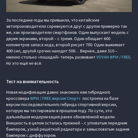
За последние годы мы привыкли, что китайские
автопроизводители соревнуются друг с другом примерно так
же, как производители смартфонов. Один выпускает модель с
двумя экранами, второй – с тремя. Один обещает 600
километров запаса хода, второй рисует 700. Один выжимает
400 сил, другой срочно находит 500… Вернее, даже 510 –
именно столько «лошадей» теперь развивает
VOYAH ФРИ / FREE
.
Но это ещё не всё.
Тест на внимательность
Новая модификация давно знакомого нам гибридного
кроссовера
ФРИ / FREE версия Спорт+
построена на базе
версии последовательного гибрида спортивной версии,
которую мы тестировали в прошлом году. По сути, это
дальнейшая модернизация ранее обновлённой модели.
Внешность в целом осталась прежней – с угловатым передним
бампером, узкой решёткой радиатора и замысловатым задним
бампером с диффузором.