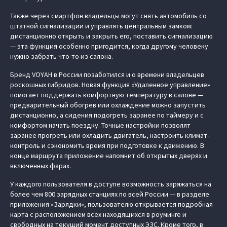
Также через смартфон владельцы могут снять автомобиль со
штатной сигнализации и управлять центральным замком:
дистанционно открыть и закрыть его, поставить сигнализацию
— эта функция особенно пригодится, когда другому человеку
нужно забрать что-то из салона.
Бренд VOYAH в России позаботился и о времени владельцев
роскошных гибридов. Новая функция «Удаленное управление»
помогает поддержать комфортную температуру в салоне —
предварительный обогрев или охлаждение можно запустить
дистанционно, а сидения подогреть заранее по таймеру и с
комфортом начать поездку. Точные настройки позволят
заранее прогреть или охладить двигатель, настроить климат-
контроль и сэкономить время при подготовке к движению. В
конце маршрута приложение напомнит об открытых дверях и
включенных фарах.
У каждого пользователя в доступе возможность заряжаться на
более чем 800 зарядных станциях по всей России — в разделе
приложения «Зарядки», пользователю открывается подробная
карта с расположением всех находящихся в роуминге и
свободных на текущий момент доступных ЭЗС. Кроме того, в