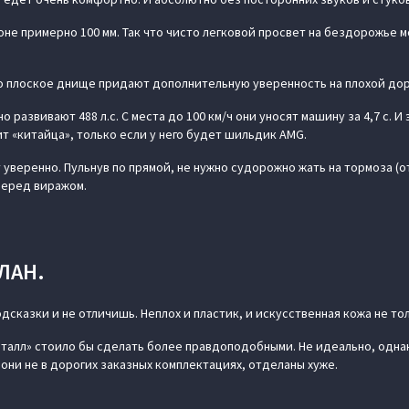
оне примерно 100 мм. Так что чисто легковой просвет на бездорожье 
.
о плоское днище придают дополнительную уверенность на плохой дор
 развивают 488 л.с. С места до 100 км/ч они уносят машину за 4,7 с. И
т «китайца», только если у него будет шильдик AMG.
 уверенно. Пульнув по прямой, не нужно судорожно жать на тормоза (
перед виражом.
ЛАН.
подсказки и не отличишь. Неплох и пластик, и искусственная кожа не то
еталл» стоило бы сделать более правдоподобными. Не идеально, одна
 они не в дорогих заказных комплектациях, отделаны хуже.