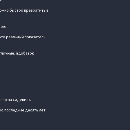
можно быстро превратить в
оге.
 это реальный показатель.
отличные, вдобавок
лько на сидениях.
ко последние десять лет