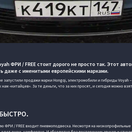
ah ФРИ / FREE стоит дорого не просто так. Этот авто
ь даже с именитыми европейскими марками.
не запустили продажи марки Hongqi, электромобили и гибриды Voyah –
нам «китайцев». За те деньги, что за них просят, и сегодня можно взя
 БЫСТРО.
ию ФРИ / FREE входит пневмоподвеска. Несмотря на низкопрофильные
 едет очень комфортно. И абсолютно без посторонних звуков и стуков