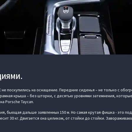
ЦИЯМИ.
 не поскупились на оснащение. Передние сиденья – не только с обогр
рамная крыша – без шторки, с десятью уровнями затемнения, которые
а Porsche Taycan.
ния, бьющая дальше заявленных 150 м. Но самая крутая фишка - это п
весит 30 кг. Двигается она целиком, от стойки до стойки. Заворажива