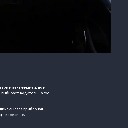
евом и вентиляцией, но и
 выбирает водитель. Такое
однимающаяся приборная
ющее зрелище.