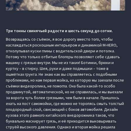
Три тонны свинячьей радости и шесть секунд до сотни.
Возвращаясь со съёмок, я всю дорогу вместо того, чтобы
наслаждаться роскошным интерьером и динамикой M‑HERO,
отколупывал куски глины с водительской двери и потолка.
Потому что только отбитые блогеры позволяют себе сдавать
машину с грязью внутри. Мы не из таких! Ботинки, брюки и
куртку – в стирку. Шея, руки и даже подмышки – тоже в
ошмётках грунта. Не знаю как вы справляетесь с подобными
проблемами, но нам первая мойка, на которую мы заехали после
съёмки видеоролика, не помогла. Она была какой-то особо
продвинутой, автоматической, но не справилась, и мы выехали
за ворота чуть более грязными, чем были в начале. Пришлось
ехать на пост самомойки, где можно не торопясь смыть толстый
плодородный слой, свисающий с боков автомобиля. Дизайн
кузова этого рамного китайского внедорожника таков, что
буквально маскирует грязь, и её приходится выковыривать
струёй высокого давления. Однако и вторая мойка решила