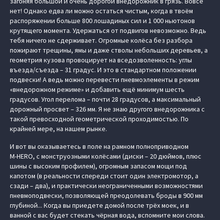
загоняя большой и очень дорогой внедорожник в грязь. Вовсе
нет! Однако едва ли можно остаться чистым, когда в твоём
распоряжении больше 800 лошадиных сил и 1 000 ньютонов
крутящего момента. Удержаться от подвигов невозможно. Ведь
тебя ничего не сдерживает. Огромные колёса без разбора
пожирают трещины, ямы и даже стволы небольших деревьев, а
геометрия кузова провоцирует на вседозволенность: углы
въезда/съезда – 31 градус. И это в стандартном положении
подвески! А ведь можно перевести пневмоэлементы в режим
«внедорожном режиме» и добавить ещё минимум шесть
градусов. Угол перелома – почти 28 градусов, а максимальный
дорожный просвет – 326 мм. Я не знаю другого внедорожника с
такой превосходной геометрической проходимостью. По
крайней мере, на нашем рынке.
И вот вы оказываетесь в поле на рамном полноприводном
M‑HERO, с монструозными колёсами (диски – 20 дюймов, плюс
шины с высоким профилем), огромным запасом мощи под
капотом (в реальности спереди стоит один электромотор, а
сзади – два), и практически неограниченными возможностями
пневмоподвески, позволяющей преодолевать броды в 900 мм
глубиной... Когда вы приедете домой после трёх моек, и в
ванной с вас будет стекать чёрная вода, вспомните мои слова.