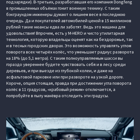
подзарядки). В-третьих, разработавшая его компания Dongfeng
в промышленных объёмах гонит военную технику. С таким
бэкграундом инженеры думают о лишнем весе в последнюю
очередь. Да и покупателей автомобилей ценой в 15 миллионов
рублей такие нюансы едва ли заботят. Ведь это машина для
удовольствия! Впрочем, есть у M‑HERO и чисто утилитарная
технология, которую владельцы оценят как на бездорожье, так
и в тесных городских дворах. Это возможность управлять углом
поворота всех четырёх колёс, что уменьшает радиус разворота
на 18% (до 5,1 метра). С таким полноуправляемым шасси вы
гораздо увереннее будете чувствовать себя и в лесу среди
деревьев, и при выезде из глубокой колеи, и даже на
асфальтовой парковке или при развороте на узкой дороге.
Короче, опция стоящая, правда при достижении угла поворота
колёс в 11 градусов, «крабовый режим» отключается, а
попробуйте в пылу манёвра отследить эти градусы.