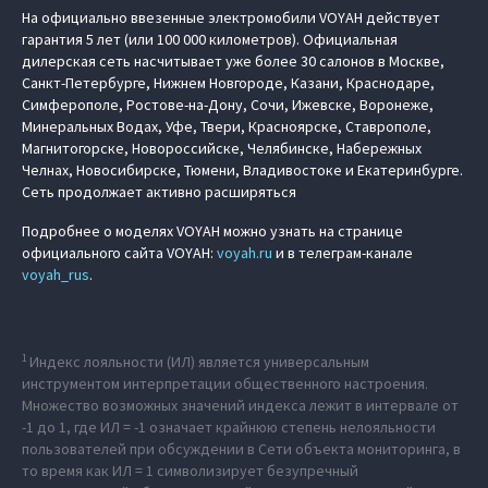
На официально ввезенные электромобили VOYAH действует
гарантия 5 лет (или 100 000 километров). Официальная
дилерская сеть насчитывает уже более 30 салонов в Москве,
Санкт-Петербурге, Нижнем Новгороде, Казани, Краснодаре,
Симферополе, Ростове-на-Дону, Сочи, Ижевске, Воронеже,
Минеральных Водах, Уфе, Твери, Красноярске, Ставрополе,
Магнитогорске, Новороссийске, Челябинске, Набережных
Челнах, Новосибирске, Тюмени, Владивостоке и Екатеринбурге.
Сеть продолжает активно расширяться
Подробнее о моделях VOYAH можно узнать на странице
официального сайта VOYAH:
voyah.ru
и в телеграм-канале
voyah_rus
.
1
Индекс лояльности (ИЛ) является универсальным
инструментом интерпретации общественного настроения.
Множество возможных значений индекса лежит в интервале от
-1 до 1, где ИЛ = -1 означает крайнюю степень нелояльности
пользователей при обсуждении в Сети объекта мониторинга, в
то время как ИЛ = 1 символизирует безупречный