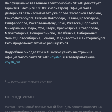
На официально ввезенные электромобили VOYAH действует
гарантия 5 лет (или 100 000 километров). Официальная
дилерская сеть насчитывает уже более 30 салонов в Москве,
Санкт-Петербурге, Нижнем Новгороде, Казани, Краснодаре,
Симферополе, Ростове-на-Дону, Сочи, Ижевске, Воронеже,
Минеральных Водах, Уфе, Твери, Красноярске, Ставрополе,
Магнитогорске, Новороссийске, Челябинске, Набережных
Челнах, Новосибирске, Тюмени, Владивостоке и Екатеринбурге.
Сеть продолжает активно расширяться.
Подробнее о моделях VOYAH можно узнать на странице
официального сайта VOYAH:
voyah.ru
и в телеграм-канале
voyah_rus
.
1
— Источник: "cnbeta.com.tw"
О БРЕНДЕ VOYAH
VOYAH – это новый премиальный бренд высокотехнологичных
электромобилей, созданный в 2018 с фокусом на глобальные