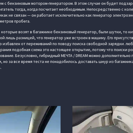
ем с бензиновым мотором-генератором. В этом случае он будет подза
игатель тогда, когда посчитает необходимым. Непосредственно с кол
как не связан — он работает исключительно как генератор электроэне
ометров пробега.
, которые возят в багажнике бензиновый генератор, были шутки, то к
той лишь разницей, что генератор уже встроен в машину. Его присутст
ю избавлен от переживаний по поводу поиска свободной зарядки. лю
орания подобная схема это настоящее открытие, потому что поиски ро
ование. Безусловно, гибридный МЕЧТА / DREAM можно дополнительно 
 но за все время теста не понадобилось доставать шнур из багажника
.