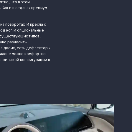
ятно, что в этом
 Как и в седанах премиум-
а поворотах. И кресла с
од ног. И опциональные
 существующих типов,
ожно разносить
на двоих, есть дефлекторы
 салоне можно комфортно
 при такой конфигурации в