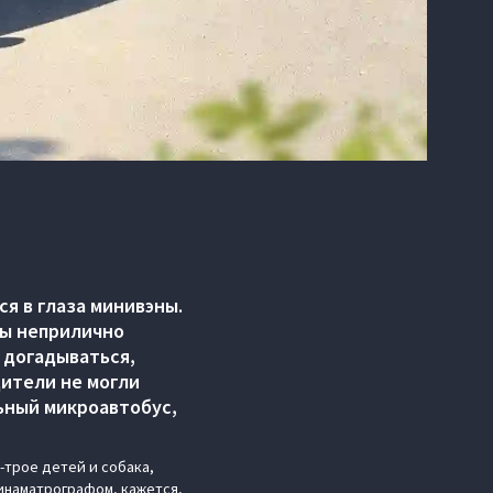
я в глаза минивэны.
ны неприлично
 догадываться,
дители не могли
льный микроавтобус,
-трое детей и собака,
кинаматрографом, кажется,