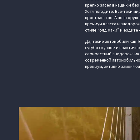
крепко засел в наших и без
Хотя погодите. Все-таки ми
пространство. А во вторую 
премиум-класса и внедорож
стиле “олд мани” и ездите 
Да, такие автомобили как T
сугубо скучное и практичн
семиместный внедорожник и 
современной автомобильной
премиум, активно заменяющ