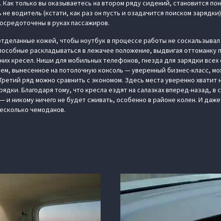
 Как только вы оказываетесь на втором ряду сидений, становится пон
не водитель (кстати, как раз он пусть и озадачится поиском зарядки).
сосредоточены в руках пассажиров.
отделанные кожей, чтобы ноутбук в процессе работы не соскальзывал н
пособные раскладываться в лежачее положение, выдвигая оттоманку п
них кресел. Ниши для мобильных телефонов, гнезда для зарядки всех
ем, вынесенное на потолочную консоль — уверенный бизнес-класс, м
Третий ряд можно сравнить с экономом. Здесь места уверенно хватит 
рядки. Благодаря тому, что кресла ездят на салазках вперед-назад, в
 и никому ничего не будет сживать, особенно в районе колен. И даже
есколько чемоданов.