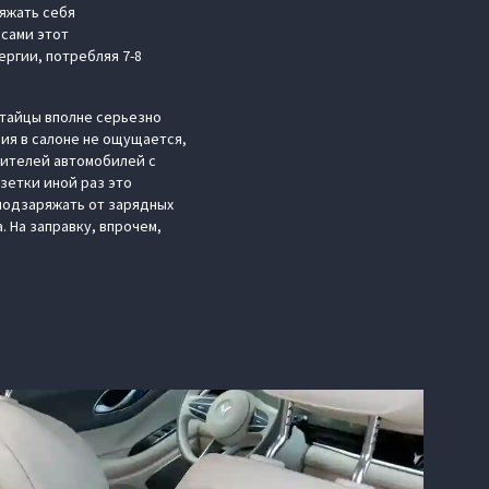
ряжать себя
есами этот
ргии, потребляя 7-8
итайцы вполне серьезно
вия в салоне не ощущается,
бителей автомобилей с
зетки иной раз это
подзаряжать от зарядных
. На заправку, впрочем,