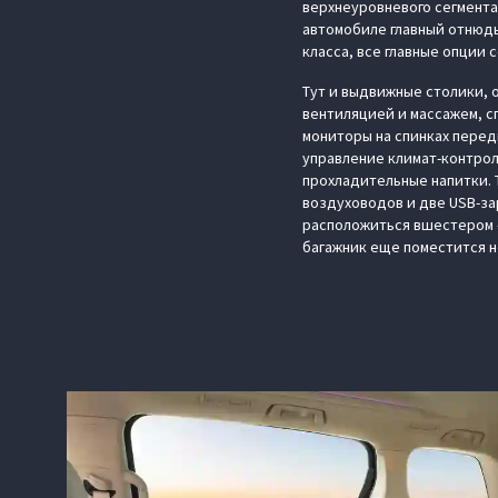
верхнеуровневого сегмента.
автомобиле главный отнюдь 
класса, все главные опции 
Тут и выдвижные столики, 
вентиляцией и массажем, с
мониторы на спинках перед
управление климат-контрол
прохладительные напитки. 
воздуховодов и две USB-за
расположиться вшестером —
багажник еще поместится н