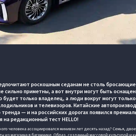
едпочитают роскошным седанам не столь бросающиес
е сильно приметны, а вот внутри могут быть оснаще
о будет только владелец, а люди вокруг могут только
холодильников и телевизоров. Китайские автопроизво
о тренда — и на российских дорогах появился премиа
я на редакционный тест HELLO!
кого человека ассоциировался минивэн лет десять назад? Семья, двое
ты из магазина в багажнике. Образ, созданный массовой культурой и 