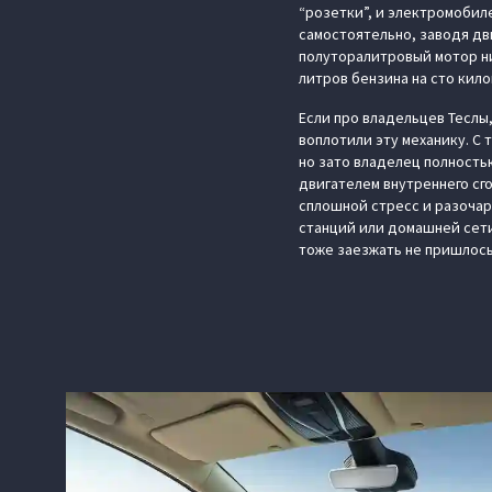
“розетки”, и электромобил
самостоятельно, заводя дв
полуторалитровый мотор ни
литров бензина на сто кил
Если про владельцев Теслы
воплотили эту механику. С 
но зато владелец полность
двигателем внутреннего сг
сплошной стресс и разочар
станций или домашней сети,
тоже заезжать не пришлось